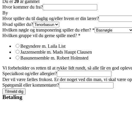
Du er
20
år gammel
Hvor kommer du fra?
By
Hvor spiller du til daglig og/eller hvem er din lærer?
Hvad spiller du?
Hvilken nøgle og transponering spiller du efter?
*
Hvilken gruppe vil du gerne spille med?
*
Begyndere m. Laila List
Jazzensemble m. Mads Haupt Clausen
Basunensemble m. Robert Holmsted
Vi forbeholder os retten til at rykke lidt rundt, så alle får en god opl
Specialkost og/eller allergier?
Der vil være fælles frokost. Er der noget ved din man, vi skal vær
Spørgsmål eller kommentarer?
Tilmeld dig
Betaling